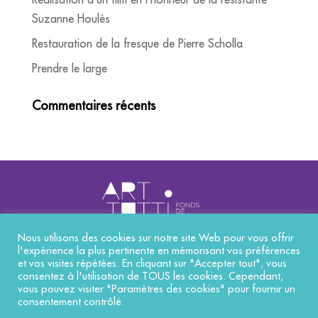
Suzanne Houlès
Restauration de la fresque de Pierre Scholla
Prendre le large
Commentaires récents
Nous utilisons des cookies sur notre site Web pour vous offrir
l'expérience la plus pertinente en mémorisant vos préférences
Nos réalisations
et vos visites répétées. En cliquant sur "Accepter tout", vous
consentez à l'utilisation de TOUS les cookies. Cependant,
Qui sommes-nous ?
vous pouvez visiter "Paramètres des cookies" pour fournir un
consentement contrôlé.
Mentions légales