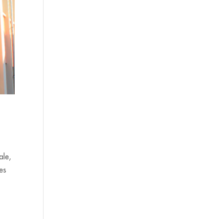
ale,
des